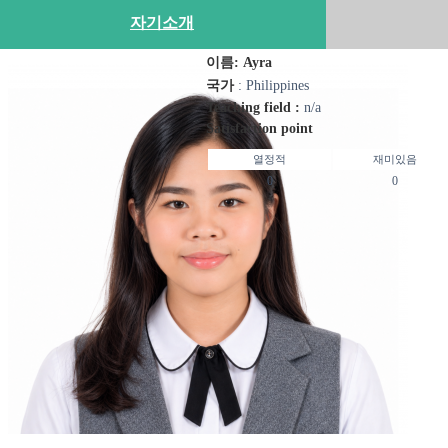
자기소개
이름: Ayra
국가
: Philippines
Teaching field :
n/a
Satisfaction point
열정적
재미있음
0
0