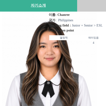
자기소개
이름: Chanree
국가
: Philippines
Teaching field :
Junior + Senior > ESL
Satisfaction point
열정적
재미있음
3
4