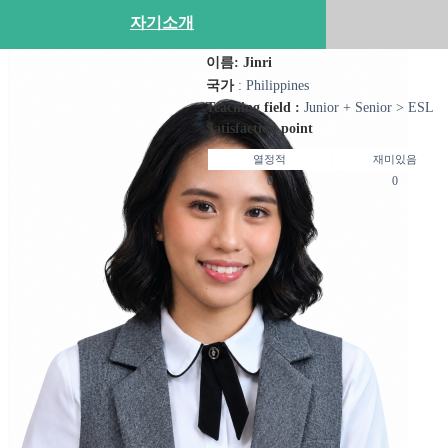
자기소개
이름: Jinri
국가
: Philippines
Teaching field :
Junior + Senior > ESL
Satisfaction point
열정적
재미있음
0
0