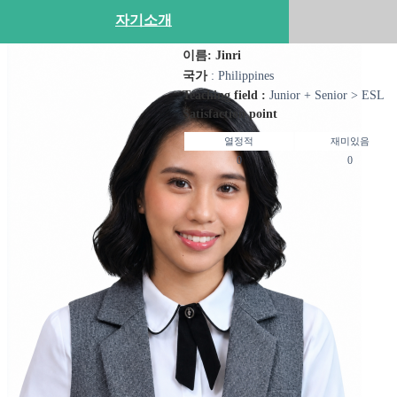
자기소개
이름: Jinri
국가
: Philippines
Teaching field :
Junior + Senior > ESL
Satisfaction point
열정적
재미있음
0
0