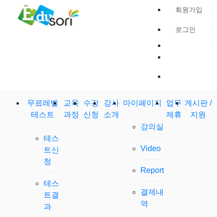
회원가입
로그인
무료레벨테
교육
수강
강사
마이페이지
업무
게시판 /
스트
과정
신청
소개
제휴
지원
강의실
테스
Video
트신
청
Report
테스
결제내
트결
역
과