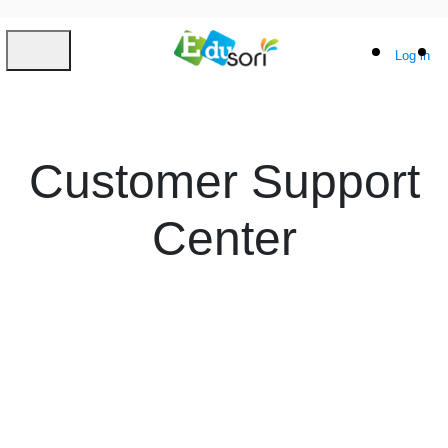
Log in
Customer Support
Center
02 393 6314
edusori